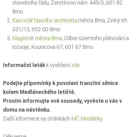
stavebního řádu, Žerotínovo nám. 449/3, 601 82
Brno
Kancelář hlavního architekta
města Brna, Zelný trh
331/13, 602 00 Brno
Magistrát města Brna
, Odbor územního plánování a
rozvoje, Kounicova 67, 601 67 Brno
Informační leták
k vyvěšení
zde
Podejte připomínky k povolení tranzitní silnice
kolem Medláneckého letiště.
Prosím informujte své sousedy, vyvěste u vás v
domu na nástěnku.
Další informace na stránkách
MČ Medlánky
Děkujeme