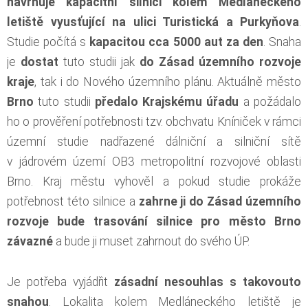
navrhuje kapacitní silnici kolem Medláneckého
letiště vyusťující na ulici Turistická a Purkyňova
.
Studie počítá s
kapacitou cca 5000 aut za den
. Snaha
je
dostat
tuto studii jak
do Zásad územního rozvoje
kraje
, tak i do Nového územního plánu. Aktuálně město
Brno
tuto studii
předalo Krajskému úřadu
a požádalo
ho o prověření potřebnosti tzv. obchvatu Kníniček v rámci
územní studie nadřazené dálniční a silniční sítě
v jádrovém území OB3 metropolitní rozvojové oblasti
Brno. Kraj městu vyhověl a pokud studie prokáže
potřebnost této silnice a
zahrne ji do Zásad územního
rozvoje
bude trasování silnice pro město Brno
závazné
a bude ji muset zahrnout do svého ÚP.
Je potřeba vyjádřit
zásadní nesouhlas s takovouto
snahou
. Lokalita kolem Medláneckého letiště je