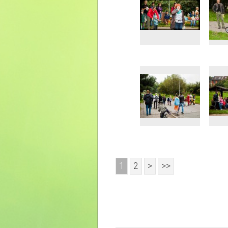
1
2
>
>>