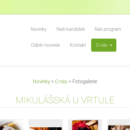
Novinky
Naši kandidáti
Náš program
Odběr novinek
Kontakt
O nás
Novinky
>
O nás
>
Fotogalerie
MIKULÁŠSKÁ U VRTULE