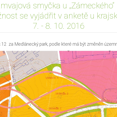
ramvajová smyčka u „Zámeckého“ 
ost se vyjádřit v anketě u krajs
7. - 8. 10. 2016
č.12 za Medlánecký park, podle které má být změněn územní