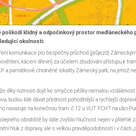
ě poškodí klidný a odpočinkový prostor medláneckého 
ledující okolnosti:
voření komunikace pro bezpečný průchod (průjezd) Zámeckým
osvětlení, kácení dřevin) za účelem zbudování přístupu k t
 a památkově chráněné lokality Zámecký park, na jehož n
 díky nutnosti dojít ke smyčce pěšky nemalou vzdálenost př
, budou lidé dávat přednost pohodlnější a rychlejší doprav
ímo navazuje na konečnou tram. č.12 u VUT FCHT na ulici Pu
lejného obratiště by dále zvýšilo hlučnost nejen v přilehlé
imitní hluk z dopravy, ale s velkou pravděpodobností i v části 