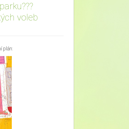
parku???
kých voleb
 plán: