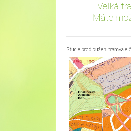
Velká t
Máte možn
Studie prodloužení tramvaje 