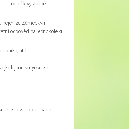
e ÚP určené k výstavbě
to nejen za Zámeckým
ketní odpověď na jednokolejku
v parku, atd.
vojkolejnou smyčku za
me usilovali po volbách