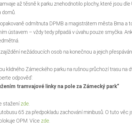
amvaje až těsně k parku znehodnotilo plochy, které jsou dl
ch domů.
e opakovaně odmítnuta DPMB a magistrátem města Brna a 
árním ústavem – vždy tedy připadá v úvahu pouze smyčka. An
ředmětná.
 zajíždění nežádoucích osob na konečnou a jejich přespávání 
u klidného Zámeckého parku na rušnou průchozí trasu na d
yberte odpověď:
užením tramvajové linky na pole za Zámecký park“
ke stažení
zde
.
tobusu 65 za předpokladu zachování minibusů. O tuto věc js
blokuje OPM. Více
zde
.