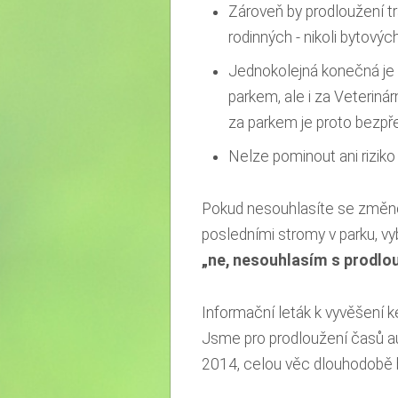
Zároveň by prodloužení tr
rodinných - nikoli bytový
Jednokolejná konečná j
parkem, ale i za Veterin
za parkem je proto bezp
Nelze pominout ani riziko
Pokud nesouhlasíte se změno
posledními stromy v parku, v
„ne, nesouhlasím s prodlo
Informační leták k vyvěšení 
Jsme pro prodloužení časů au
2014, celou věc dlouhodobě 