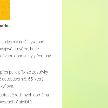
parku.
 parkem a další vyvolané
ramvajové smyčce, bude
edávnou obnovu byly čerpány
es park, příp. ze zastávky
ě autobusem č. 65, který
rkyňova.
 zástavbě rodinných domů na
„ovocného“ sídliště.