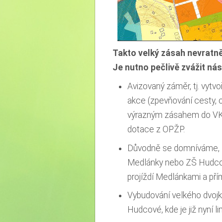
Takto velký zásah nevratn
Je nutno pečlivě zvážit nás
Avizovaný záměr, tj. vyt
akce (zpevňování cesty, 
výrazným zásahem do VKP
dotace z OPŽP.
Důvodně se domníváme, že
Medlánky nebo ZŠ Hudcova
projíždí Medlánkami a př
Vybudování velkého dvojko
Hudcové, kde je již nyní l