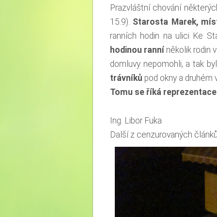
Prazvláštní chování některýc
15.9).
Starosta Marek, mís
ranních hodin na ulici Ke St
hodinou ranní
několik rodin 
domluvy nepomohli, a tak by
trávníků
pod okny a druhém v
Tomu se říká reprezentace
Ing. Libor Fuka
Další z cenzurovaných článk