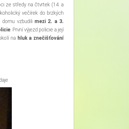
i ze středy na čtvrtek (14. a
lkoholický večírek do brzkých
ho domu vzbudili
mezi 2. a 3.
licie
. První výjezd policie a její
okolí na
hluk a znečišťování
daje