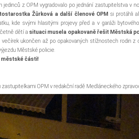
h jedinců z OPM vygradovalo po jednání zastupitelstva v noc
tostarostka Žůrková a další členové OPM
si protáhli a
atku, kde svými hlasitými projevy před a v garáži bytové
včetně dětí a
situaci musela opakovaně řešit Městská po
l večírek ukončen až po opakovaných stížnostech rodin z 
ýjezdu Městské policie.
 městské části!
ů zastupitelkami OPM v redakční radě Medláneckého zpravo