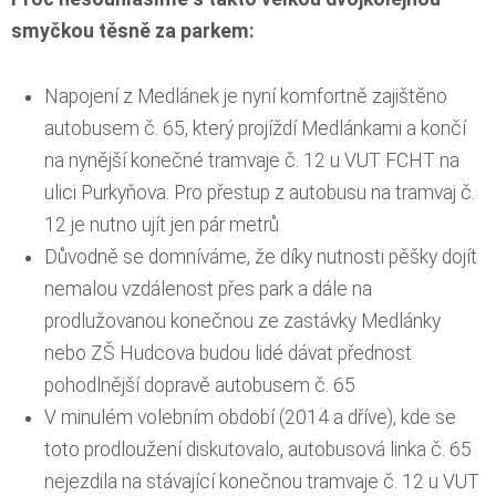
smyčkou těsně za parkem:
Napojení z Medlánek je nyní komfortně zajištěno
autobusem č. 65, který projíždí Medlánkami a končí
na nynější konečné tramvaje č. 12 u VUT FCHT na
ulici Purkyňova. Pro přestup z autobusu na tramvaj č.
12 je nutno ujít jen pár metrů
Důvodně se domníváme, že díky nutnosti pěšky dojít
nemalou vzdálenost přes park a dále na
prodlužovanou konečnou ze zastávky Medlánky
nebo ZŠ Hudcova budou lidé dávat přednost
pohodlnější dopravě autobusem č. 65
V minulém volebním období (2014 a dříve), kde se
toto prodloužení diskutovalo, autobusová linka č. 65
nejezdila na stávající konečnou tramvaje č. 12 u VUT