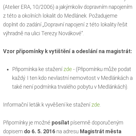
(Atelier ERA, 10/2006) a jakýmkoliv dopravním napojením
z této a okolních lokalit do Medlánek. Požadujeme
doplnit do zadání „Dopravní napojení z této lokality řešit
výhradně na ulici Terezy Novákové“.
Vzor připomínky k vytištění a odeslání na magistrát:
Připomínka ke stažení
zde
- (Připomínku může podat
každý. I ten kdo nevlastní nemovitost v Medlánkách a
také není podmínka trvalého pobytu v Medlánkách).
Informační leták k vyvěšení ke stažení
zde
.
Připomínky je možné
posílat
písemně doporučeným
dopisem
do 6. 5. 2016
na adresu
Magistrát města