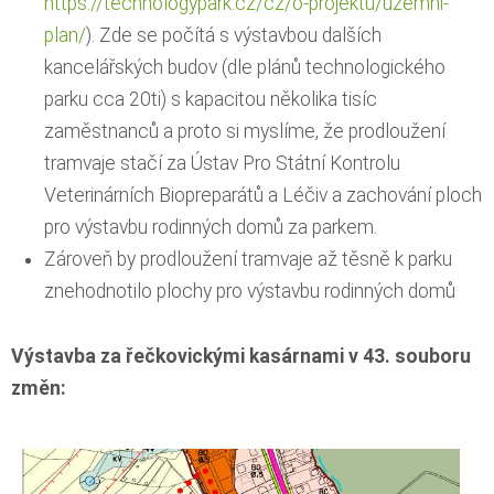
https://technologypark.cz/cz/o-projektu/uzemni-
plan/
). Zde se počítá s výstavbou dalších
kancelářských budov (dle plánů technologického
parku cca 20ti) s kapacitou několika tisíc
zaměstnanců a proto si myslíme, že prodloužení
tramvaje stačí za Ústav Pro Státní Kontrolu
Veterinárních Biopreparátů a Léčiv a zachování ploch
pro výstavbu rodinných domů za parkem.
Zároveň by prodloužení tramvaje až těsně k parku
znehodnotilo plochy pro výstavbu rodinných domů
Výstavba za řečkovickými kasárnami v 43. souboru
změn: