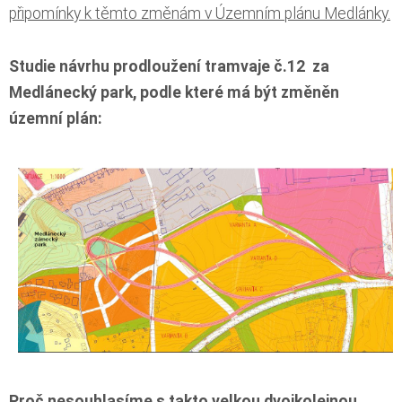
připomínky k těmto změnám v Územním plánu Medlánky.
Studie návrhu prodloužení tramvaje č.12 za
Medlánecký park, podle které má být změněn
územní plán:
Proč nesouhlasíme s takto velkou dvojkolejnou