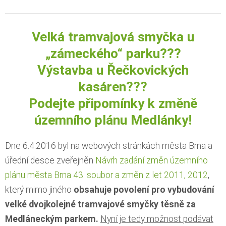
Velká tramvajová smyčka u
„zámeckého“ parku???
Výstavba u Řečkovických
kasáren???
Podejte připomínky k změně
územního plánu Medlánky!
Dne 6.4.2016 byl na webových stránkách města Brna a
úřední desce zveřejněn
Návrh zadání změn územního
plánu města Brna 43. soubor a změn z let 2011, 2012
,
který mimo jiného
obsahuje povolení pro vybudování
velké dvojkolejné tramvajové smyčky těsně za
Medláneckým parkem.
Nyní je tedy možnost podávat