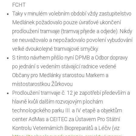
FCHT
Taky v minulém volebním období vždy zastupitelstvo
Medlánek požadovalo pouze úvraťové ukončení
prodloužení tramvaje (tramvaj přijede a odjede). Nikdy
se neuvažovalo a nepožadovalo povolení vybudování
velké dvoukolejné tramvajové smyčky.
S tímto návrhem přišlo nyní DPMB a Odbor dopravy
po jednání s vedením stávající radnice vedené
Občany pro Medlánky starostou Markem a
místostarostkou Žůrkovou
Prodloužení tramvaje č. 12 je zapotřebí především a
hlavně kvůli dalším rozvojovým plochám
technologického parku III. a IV. etapě a objektům
center AdMas a CEITEC za Ústavem Pro Státní
Kontrolu Veterinárních Biopreparátů a Léčiv (viz