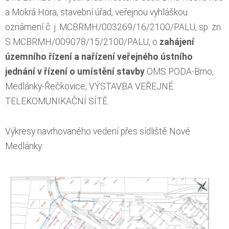
a Mokrá Hora, stavební úřad, veřejnou vyhláškou
oznámení č. j. MCBRMH/003269/16/2100/PALU, sp. zn.
S MCBRMH/009078/15/2100/PALU, o
zahájení
územního řízení a nařízení veřejného ústního
jednání v řízení o umístění stavby
OMS PODA-Brno,
Medlánky-Řečkovice, VÝSTAVBA VEŘEJNÉ
TELEKOMUNIKAČNÍ SÍTĚ.
Výkresy navrhovaného vedení přes sídliště Nové
Medlánky: