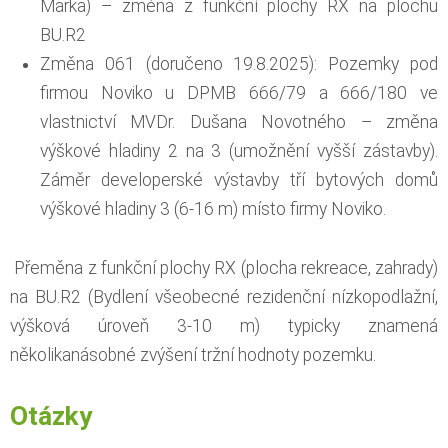
Marka) – změna z funkční plochy RX na plochu
BU.R2
Změna 061 (doručeno 19.8.2025): Pozemky pod
firmou Noviko u DPMB 666/79 a 666/180 ve
vlastnictví MVDr. Dušana Novotného – změna
výškové hladiny 2 na 3 (umožnění vyšší zástavby).
Záměr developerské výstavby tří bytových domů
výškové hladiny 3 (6-16 m) místo firmy Noviko.
Přeměna z funkční plochy RX (plocha rekreace, zahrady)
na BU.R2 (Bydlení všeobecné rezidenční nízkopodlažní,
výšková úroveň 3-10 m) typicky znamená
několikanásobné zvýšení tržní hodnoty pozemku.
Otázky