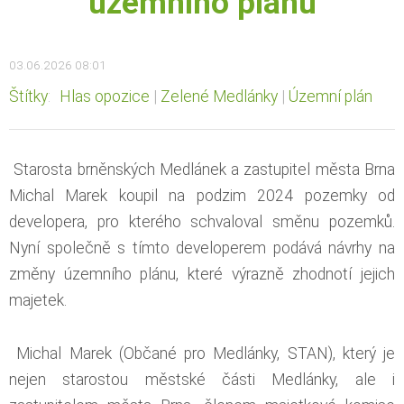
územního plánu
03.06.2026 08:01
Štítky
:
Hlas opozice
|
Zelené Medlánky
|
Územní plán
Starosta brněnských Medlánek a zastupitel města Brna
Michal Marek koupil na podzim 2024 pozemky od
developera, pro kterého schvaloval směnu pozemků.
Nyní společně s tímto developerem podává návrhy na
změny územního plánu, které výrazně zhodnotí jejich
majetek.
Michal Marek (Občané pro Medlánky, STAN), který je
nejen starostou městské části Medlánky, ale i